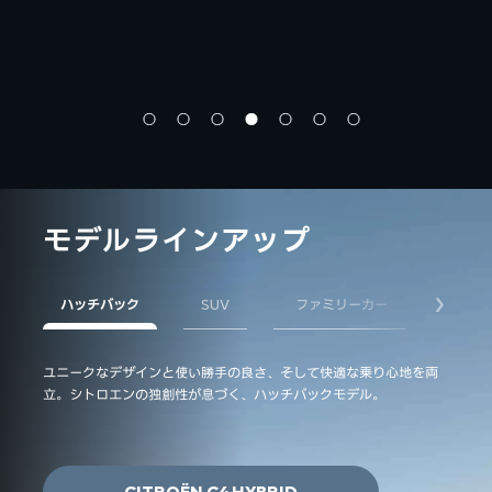
モデルラインアップ
ハッチバック
SUV
ファミリーカー
EV&P
次へ
ユニークなデザインと使い勝手の良さ、そして快適な乗り心地を両
快適さ
立。シトロエンの独創性が息づく、ハッチバックモデル。
ジスペ
います
CITROËN C4 HYBRID