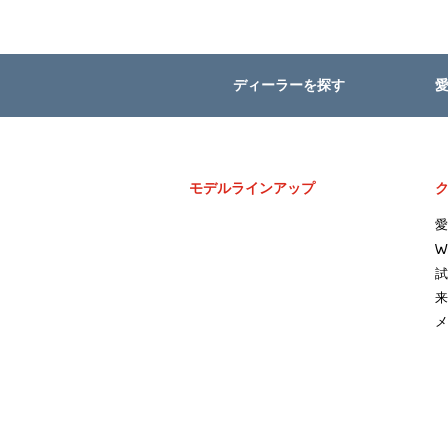
ディーラーを探す
モデルラインアップ
愛
W
試
来
メ