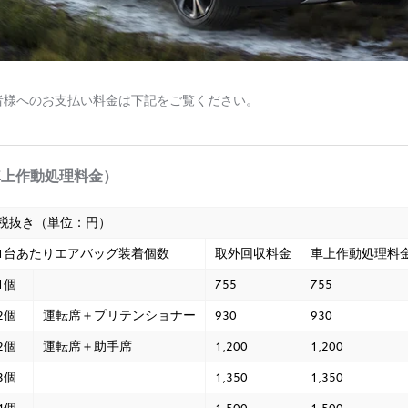
者様へのお支払い料金は下記をご覧ください。
車上作動処理料金）
税抜き（単位：円）
1台あたりエアバッグ装着個数
取外回収料金
車上作動処理料
1個
755
755
2個
運転席＋プリテンショナー
930
930
2個
運転席＋助手席
1,200
1,200
3個
1,350
1,350