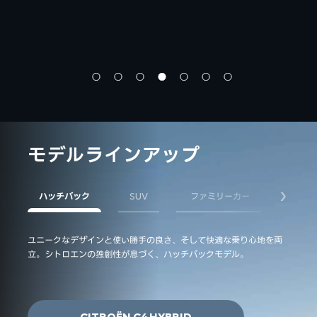
モデルラインアップ
ハッチバック
SUV
ファミリーカー
EV&P
次へ
ユニークなデザインと使い勝手の良さ、そして快適な乗り心地を両
快適さ
立。シトロエンの独創性が息づく、ハッチバックモデル。
ジスペ
います
CITROËN C4 HYBRID