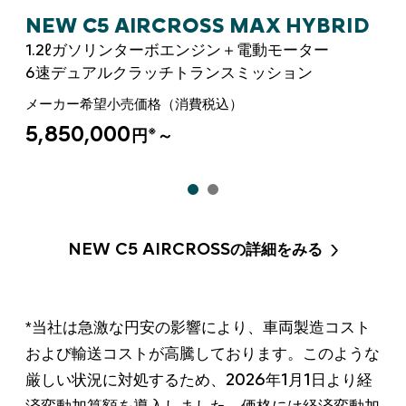
ID
NEW C5 AIRCROSS MAX HYBRID
N
1.2ℓ
1.2
ガソリンターボエンジン＋電動モーター
6
6
速デュアルクラッチトランスミッション
速
メーカー希望小売価格（消費税込）
メ
5,850,000
5,
※
円
～
NEW C5 AIRCROSS
の詳細をみる
*当社は急激な円安の影響により、車両製造コスト
および輸送コストが高騰しております。このような
2026
1
1
厳しい状況に対処するため、
年
月
日より経