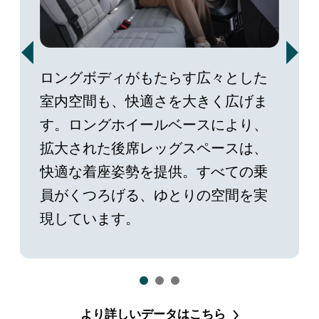
の誤
ロングボディがもたらす広々とした
コッ
避や
室内空間も、快適さを大きく広げま
らか
を採
す。ロングホイールベースにより、
た、
よる
拡大された後席レッグスペースは、
縦型
先進
快適な着座姿勢を提供。すべての乗
フォ
ライ
員がくつろげる、ゆとりの空間を実
運転
現しています。
適空
より詳しいデータはこちら